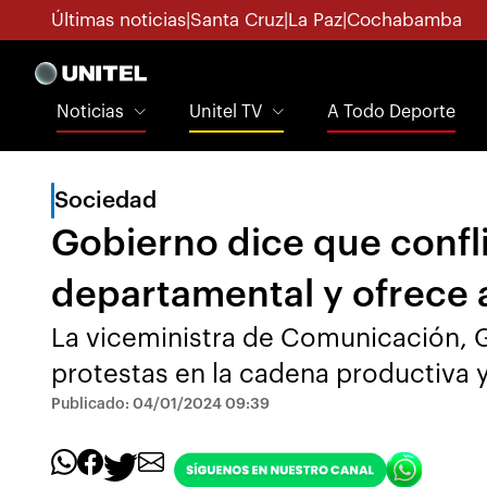
Últimas noticias
|
Santa Cruz
|
La Paz
|
Cochabamba
Noticias
Unitel TV
A Todo Deporte
Sociedad
Gobierno dice que confli
departamental y ofrec
La viceministra de Comunicación, G
protestas en la cadena productiva y
Publicado: 04/01/2024 09:39