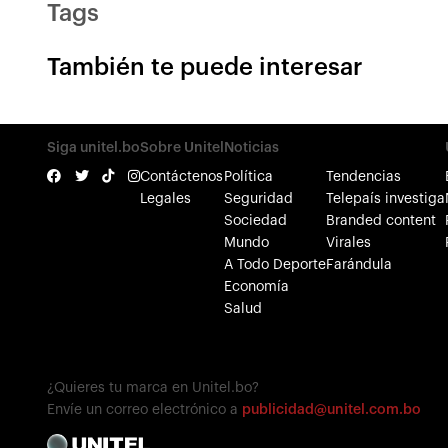
Tags
También te puede interesar
Siga unitel.bo
Sobre Unitel
Noticias
Contáctenos
Política
Tendencias
Legales
Seguridad
Telepaís investiga
Sociedad
Branded content
Mundo
Virales
A Todo Deporte
Farándula
Economía
Salud
¿Quieres tu marca en Unitel.bo?
Envíe un correo electrónico a
publicidad@unitel.com.bo