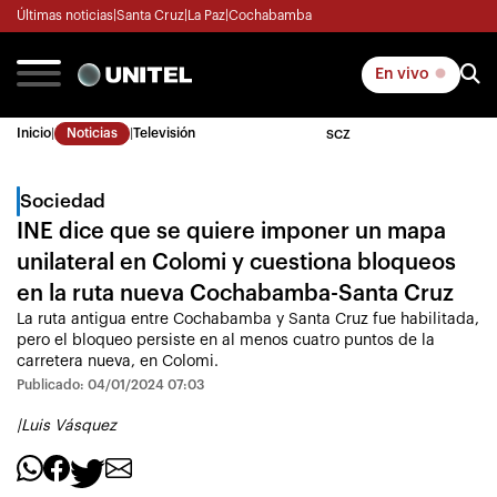
Últimas noticias
|
Santa Cruz
|
La Paz
|
Cochabamba
En vivo
Inicio
|
Noticias
|
Televisión
SCZ
Sociedad
INE dice que se quiere imponer un mapa
unilateral en Colomi y cuestiona bloqueos
en la ruta nueva Cochabamba-Santa Cruz
La ruta antigua entre Cochabamba y Santa Cruz fue habilitada,
pero el bloqueo persiste en al menos cuatro puntos de la
carretera nueva, en Colomi.
Publicado: 04/01/2024 07:03
|
Luis Vásquez