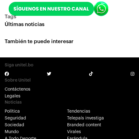
Tags
Últimas noticias
También te puede interesar
Siga unitel.bo
Sobre Unitel
Contáctenos
Legales
Noticias
Política
Tendencias
Seguridad
Telepaís investiga
Sociedad
Branded content
Mundo
Virales
A Todo Deporte
Farándula