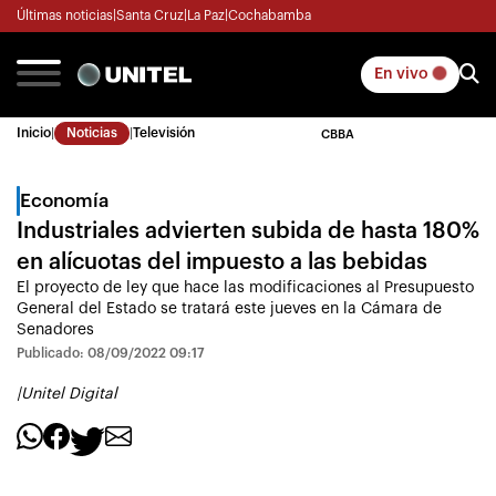
Últimas noticias
|
Santa Cruz
|
La Paz
|
Cochabamba
En vivo
Inicio
|
Noticias
|
Televisión
CBBA
Economía
Industriales advierten subida de hasta 180%
en alícuotas del impuesto a las bebidas
El proyecto de ley que hace las modificaciones al Presupuesto
General del Estado se tratará este jueves en la Cámara de
Senadores
Publicado: 08/09/2022 09:17
|
Unitel Digital