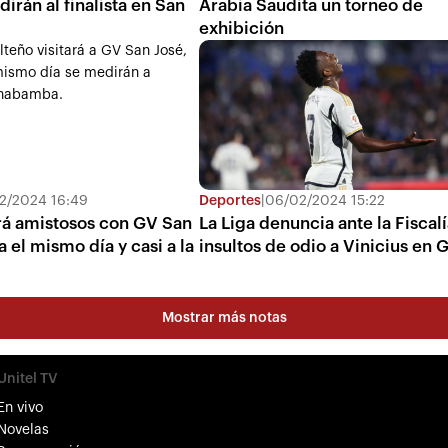
dirán al finalista en San
Arabia Saudita un torneo de
exhibición
2/2024 16:49
Deportes
|
06/02/2024 15:22
rá amistosos con GV San
La Liga denuncia ante la Fiscal
 el mismo día y casi a la
insultos de odio a Vinicius en 
Mostrar más notas
Unitel TV
En vivo
Novelas