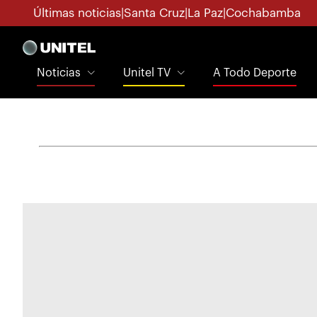
Últimas noticias
|
Santa Cruz
|
La Paz
|
Cochabamba
Noticias
Unitel TV
A Todo Deporte