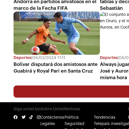
Andorra en partidos amistosos en el
tablas y deci
marco de la Fecha FIFA
Sebastián
Deportes
|
06/02/2024 17:11
Deportes
|
06/0
Bolívar disputará dos amistosos ante
Always juga
Guabirá y Royal Pari en Santa Cruz
José y Aurora
misma hora
Siga unitel.bo
Sobre Unitel
Noticias
Contáctenos
Política
Tendencias
Legales
Seguridad
Telepaís investiga