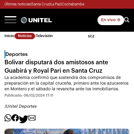
Últimas noticias
|
Santa Cruz
|
La Paz
|
Cochabamba
En vivo
Inicio
|
Noticias
|
Televisión
SCZ
Deportes
Bolívar disputará dos amistosos ante
Guabirá y Royal Pari en Santa Cruz
La academia confirmó que sostendrá dos compromisos de
preparación en la capital cruceña, primero ante los azucareros
en Montero y el sábado la revancha ante los inmobiliarios.
Publicado: 06/02/2024 17:11
|
Unitel Deportes