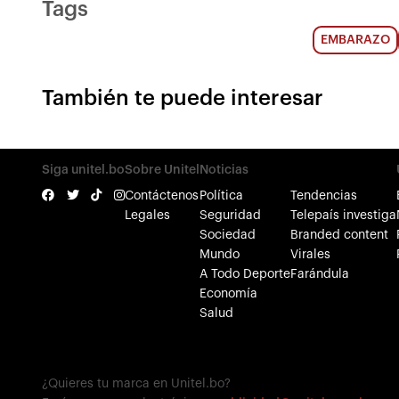
Tags
EMBARAZO
También te puede interesar
Siga unitel.bo
Sobre Unitel
Noticias
Contáctenos
Política
Tendencias
Legales
Seguridad
Telepaís investiga
Sociedad
Branded content
Mundo
Virales
A Todo Deporte
Farándula
Economía
Salud
¿Quieres tu marca en Unitel.bo?