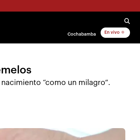
En vivo
Cochabamba
gemelos
 nacimiento “como un milagro”.