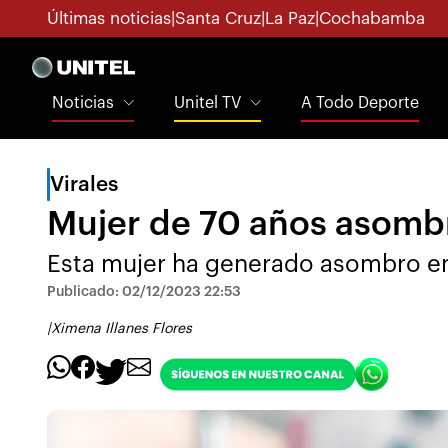
Últimas noticias
|
Santa Cruz
|
La Paz
|
Cochabamba
Noticias
Unitel TV
A Todo Deporte
Virales
Mujer de 70 años asombra
Esta mujer ha generado asombro en 
Publicado: 02/12/2023 22:53
|
Ximena Illanes Flores