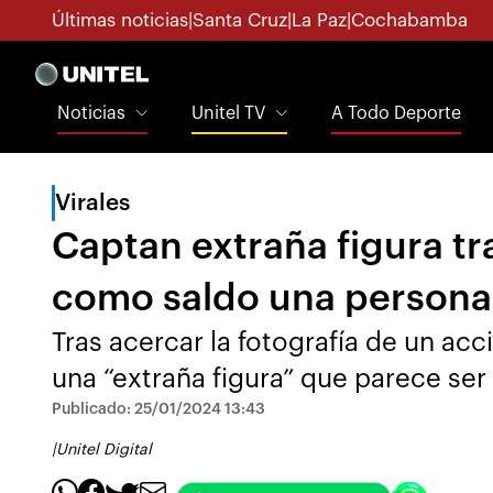
Últimas noticias
|
Santa Cruz
|
La Paz
|
Cochabamba
Noticias
Unitel TV
A Todo Deporte
Virales
Captan extraña figura tr
como saldo una persona 
Tras acercar la fotografía de un acc
una “extraña figura” que parece ser
Publicado: 25/01/2024 13:43
|
Unitel Digital