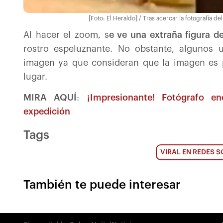
[Foto: El Heraldo] / Tras acercar la fotografía d
Al hacer el zoom, s
e ve una extraña figura 
rostro espeluznante. No obstante, algunos 
imagen ya que consideran que la imagen es p
lugar.
MIRA AQUÍ
:
¡Impresionante! Fotógrafo e
expedición
Tags
VIRAL EN REDES S
También te puede interesar