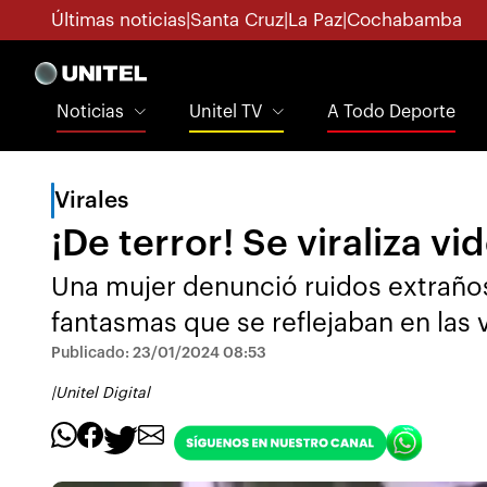
Últimas noticias
|
Santa Cruz
|
La Paz
|
Cochabamba
Noticias
Unitel TV
A Todo Deporte
Virales
¡De terror! Se viraliza 
Una mujer denunció ruidos extraño
fantasmas que se reflejaban en las 
Publicado: 23/01/2024 08:53
|
Unitel Digital