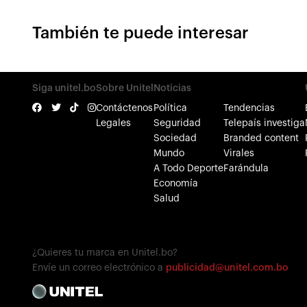
También te puede interesar
Siga unitel.bo
Sobre Unitel
Noticias
Contáctenos
Política
Tendencias
Legales
Seguridad
Telepaís investiga
Sociedad
Branded content
Mundo
Virales
A Todo Deporte
Farándula
Economía
Salud
¿Quieres tu marca en Unitel.bo?
Envíe un correo electrónico a
publicidad@unitel.com.bo