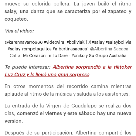
mueve su colorida pollera. La joven bailó el ritmo
salay, una danza que se caracteriza por el zapateo y
coqueteo.
Vea el video:
@karennavarro666
#videoviral
#bolivia🇧🇴
#salay
#salaybolivia
#salay_rompetaquitos
#albertinasacaca1
@Albertina Sacaca
Cal
♬ Mi Corazón Te Lo Daré - Yoniko y Su Grupo Australia
Te puede interesar:
Albertina sorprendió a la tiktoker
Luz Cruz y le llevó una gran sorpresa
En otros momentos del recorrido camina mientras
aplaude al ritmo de la música y saluda a los asistentes.
La entrada de la Virgen de Guadalupe se realiza dos
días,
comenzó el viernes y este sábado hay una nueva
versión.
Después de su participación, Albertina compartió los