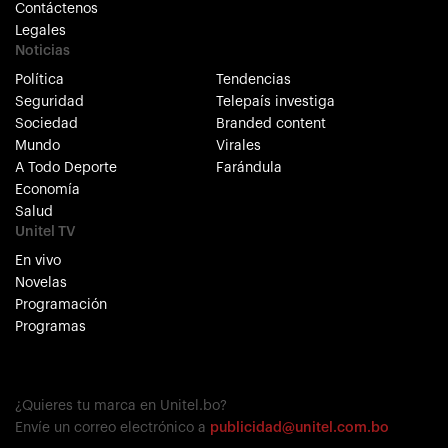
Contáctenos
Legales
Noticias
Política
Tendencias
Seguridad
Telepaís investiga
Sociedad
Branded content
Mundo
Virales
A Todo Deporte
Farándula
Economía
Salud
Unitel TV
En vivo
Novelas
Programación
Programas
¿Quieres tu marca en Unitel.bo?
Envíe un correo electrónico a
publicidad@unitel.com.bo