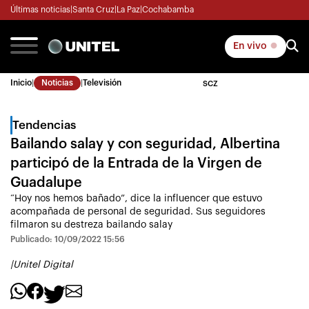
Últimas noticias
|
Santa Cruz
|
La Paz
|
Cochabamba
En vivo
Inicio
|
Noticias
|
Televisión
SCZ
Tendencias
Bailando salay y con seguridad, Albertina
participó de la Entrada de la Virgen de
Guadalupe
“Hoy nos hemos bañado”, dice la influencer que estuvo
acompañada de personal de seguridad. Sus seguidores
filmaron su destreza bailando salay
Publicado: 10/09/2022 15:56
|
Unitel Digital