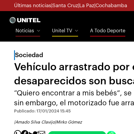
Últimas noticias
|
Santa Cruz
|
La Paz
|
Cochabamba
Noticias
Unitel TV
A Todo Deporte
Sociedad
Vehículo arrastrado por 
desaparecidos son busca
“Quiero encontrar a mis bebés”, se 
sin embargo, el motorizado fue arra
Publicado: 17/01/2024 15:45
|
Amado Silva Clavijo
|
Mirko Gómez