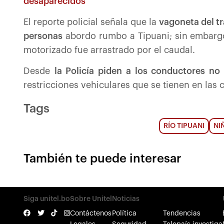
desaparecidos
El reporte policial señala que la
vagoneta del tr
personas
abordo rumbo a Tipuani; sin embargo,
motorizado fue arrastrado por el caudal.
Desde
la Policía piden a los conductores no
restricciones vehiculares que se tienen en las c
Tags
RÍO TIPUANI
NI
También te puede interesar
Siga unitel.bo
Sobre Unitel
Noticias
Contáctenos
Política
Tendencias