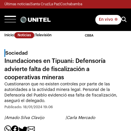
Últimas noticias
|
Santa Cruz
|
La Paz
|
Cochabamba
En vivo
Inicio
|
Noticias
|
Televisión
CBBA
Sociedad
Inundaciones en Tipuani: Defensoría
advierte falta de fiscalización a
cooperativas mineras
Cuestionaron que no existen controles por parte de las
autoridades a la actividad minera legal. Personal de la
Defensoría del Pueblo evidenció esa falta de fiscalización,
aseguró el delegado.
Publicado: 18/01/2024 19:06
|
Amado Silva Clavijo
|
Carla Mercado