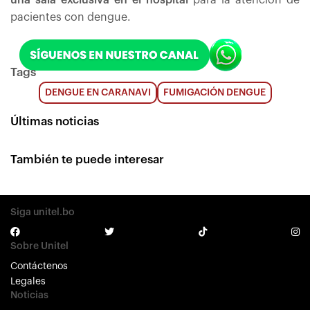
una sala exclusiva en el hospital
para la atención de
pacientes con dengue.
Tags
DENGUE EN CARANAVI
FUMIGACIÓN DENGUE
Últimas noticias
También te puede interesar
Siga unitel.bo
Sobre Unitel
Contáctenos
Legales
Noticias