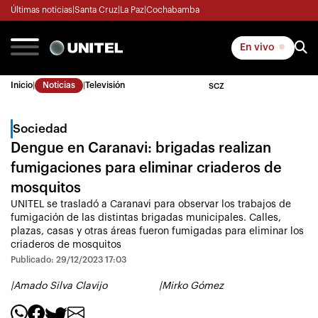
Últimas noticias
|
Santa Cruz
|
La Paz
|
Cochabamba
En vivo
Inicio
|
Noticias
|
Televisión
SCZ
Sociedad
Dengue en Caranavi: brigadas realizan
fumigaciones para eliminar criaderos de
mosquitos
UNITEL se trasladó a Caranavi para observar los trabajos de
fumigación de las distintas brigadas municipales. Calles,
plazas, casas y otras áreas fueron fumigadas para eliminar los
criaderos de mosquitos
Publicado: 29/12/2023 17:03
|
Amado Silva Clavijo
|
Mirko Gómez