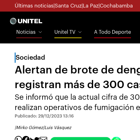
Últimas noticias
|
Santa Cruz
|
La Paz
|
Cochabamba
Noticias
Unitel TV
A Todo Deporte
Sociedad
Alertan de brote de den
registran más de 300 ca
Se informó que la actual cifra de 3
realizan operativos de fumigación e
Publicado: 29/12/2023 13:16
|
Mirko Gómez
|
Luis Vásquez