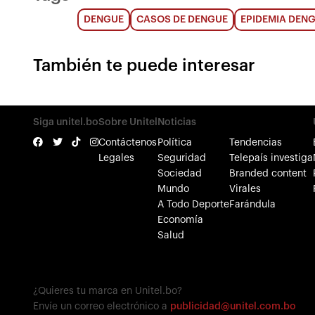
DENGUE
CASOS DE DENGUE
EPIDEMIA DEN
También te puede interesar
Siga unitel.bo
Sobre Unitel
Noticias
Contáctenos
Política
Tendencias
Legales
Seguridad
Telepaís investiga
Sociedad
Branded content
Mundo
Virales
A Todo Deporte
Farándula
Economía
Salud
¿Quieres tu marca en Unitel.bo?
Envíe un correo electrónico a
publicidad@unitel.com.bo