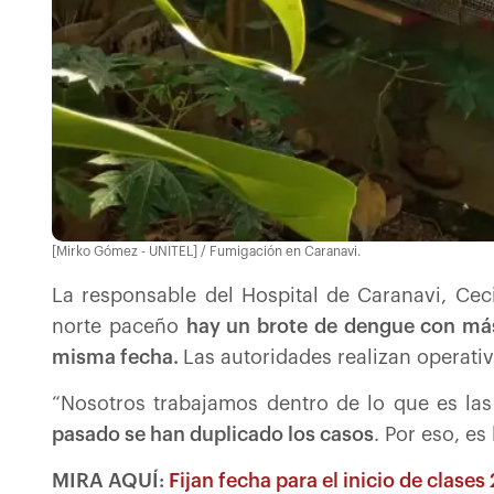
[Mirko Gómez - UNITEL] / Fumigación en Caranavi.
La responsable del Hospital de Caranavi, Cec
norte paceño
hay un brote de dengue con más
misma fecha.
Las autoridades realizan operati
“Nosotros trabajamos dentro de lo que es las
pasado se han duplicado los casos
. Por eso, e
MIRA AQUÍ:
Fijan fecha para el inicio de clase