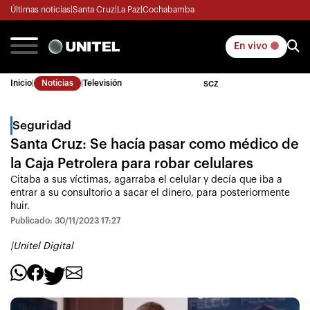
Últimas noticias
|
Santa Cruz
|
La Paz
|
Cochabamba
En vivo
Inicio
|
Noticias
|
Televisión
SCZ
Seguridad
Santa Cruz: Se hacía pasar como médico de
la Caja Petrolera para robar celulares
Citaba a sus víctimas, agarraba el celular y decía que iba a
entrar a su consultorio a sacar el dinero, para posteriormente
huir.
Publicado: 30/11/2023 17:27
|
Unitel Digital