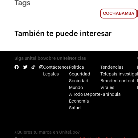
Tags
COCHABAMBA
También te puede interesar
Siga unitel.bo
Sobre Unitel
Noticias
Contáctenos
Política
Tendencias
Legales
Seguridad
Telepaís investiga
Sociedad
Branded content
Mundo
Virales
A Todo Deporte
Farándula
Economía
Salud
¿Quieres tu marca en Unitel.bo?