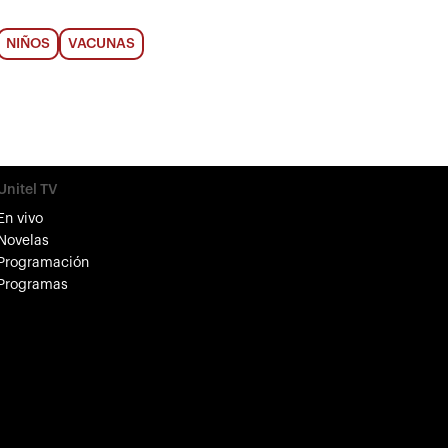
NIÑOS
VACUNAS
Unitel TV
En vivo
Novelas
Programación
Programas