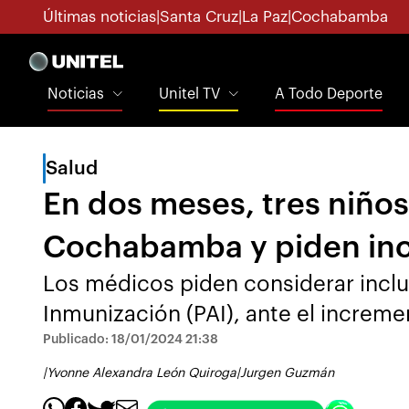
Últimas noticias
|
Santa Cruz
|
La Paz
|
Cochabamba
Noticias
Unitel TV
A Todo Deporte
Salud
En dos meses, tres niño
Cochabamba y piden incl
Los médicos piden considerar inclu
Inmunización (PAI), ante el incre
Publicado: 18/01/2024 21:38
|
Yvonne Alexandra León Quiroga
|
Jurgen Guzmán