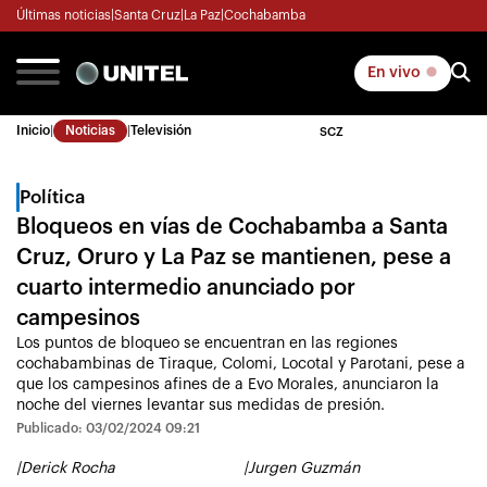
Últimas noticias
|
Santa Cruz
|
La Paz
|
Cochabamba
En vivo
Inicio
|
Noticias
|
Televisión
SCZ
Política
Bloqueos en vías de Cochabamba a Santa
Cruz, Oruro y La Paz se mantienen, pese a
cuarto intermedio anunciado por
campesinos
Los puntos de bloqueo se encuentran en las regiones
cochabambinas de Tiraque, Colomi, Locotal y Parotani, pese a
que los campesinos afines de a Evo Morales, anunciaron la
noche del viernes levantar sus medidas de presión.
Publicado: 03/02/2024 09:21
|
Derick Rocha
|
Jurgen Guzmán