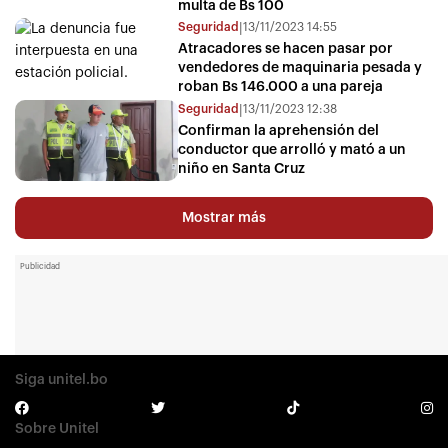
multa de Bs 100
Seguridad
13/11/2023 14:55
|
Atracadores se hacen pasar por
vendedores de maquinaria pesada y
roban Bs 146.000 a una pareja
Seguridad
13/11/2023 12:38
|
Confirman la aprehensión del
conductor que arrolló y mató a un
niño en Santa Cruz
Mostrar más
Publicidad
Siga unitel.bo
Sobre Unitel