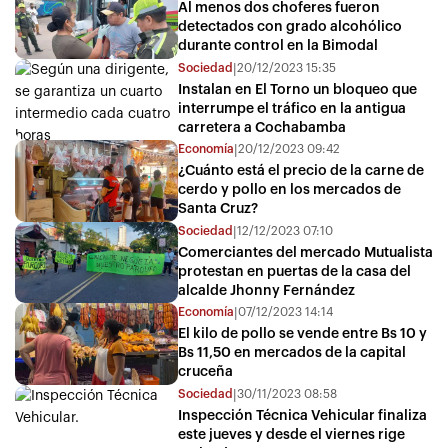
Al menos dos choferes fueron
detectados con grado alcohólico
durante control en la Bimodal
Sociedad
20/12/2023 15:35
|
Instalan en El Torno un bloqueo que
interrumpe el tráfico en la antigua
carretera a Cochabamba
Economía
20/12/2023 09:42
|
¿Cuánto está el precio de la carne de
cerdo y pollo en los mercados de
Santa Cruz?
Sociedad
12/12/2023 07:10
|
Comerciantes del mercado Mutualista
protestan en puertas de la casa del
alcalde Jhonny Fernández
Economía
07/12/2023 14:14
|
El kilo de pollo se vende entre Bs 10 y
Bs 11,50 en mercados de la capital
cruceña
Sociedad
30/11/2023 08:58
|
Inspección Técnica Vehicular finaliza
este jueves y desde el viernes rige