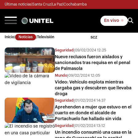
Últimas noticias
|
Santa Cruz
|
La Paz
|
Cochabamba
En vivo
Inicio
|
Noticias
|
Televisión
SCZ
Seguridad
09/02/2024 12:25
|
Nueve reclusos fueron aislados y
sancionados tras requisa en el penal
de Palmasola
Mundo
09/02/2024 12:05
|
Video: Vehículo explota mientras
cargaba gas y descubren que llevaba
droga
Seguridad
01/02/2024 14:37
|
Aprehenden a mujer que estuvo en el
cuarto en donde el alcalde de
Portachuelo fue hallado sin vida
Seguridad
01/02/2024 13:12
|
Un incendio consumió una casa en la