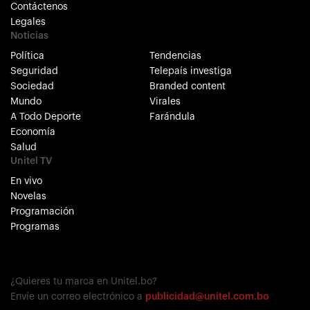
Contáctenos
Legales
Noticias
Política
Tendencias
Seguridad
Telepaís investiga
Sociedad
Branded content
Mundo
Virales
A Todo Deporte
Farándula
Economía
Salud
Unitel TV
En vivo
Novelas
Programación
Programas
¿Quieres tu marca en Unitel.bo?
Envíe un correo electrónico a
publicidad@unitel.com.bo