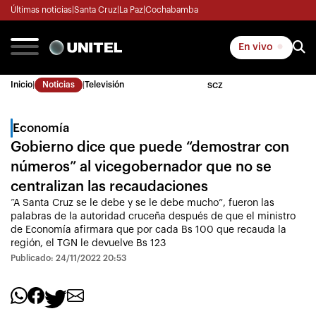
Últimas noticias
|
Santa Cruz
|
La Paz
|
Cochabamba
En vivo
Inicio
|
Noticias
|
Televisión
SCZ
Economía
Gobierno dice que puede “demostrar con
números” al vicegobernador que no se
centralizan las recaudaciones
“A Santa Cruz se le debe y se le debe mucho”, fueron las
palabras de la autoridad cruceña después de que el ministro
de Economía afirmara que por cada Bs 100 que recauda la
región, el TGN le devuelve Bs 123
Publicado: 24/11/2022 20:53