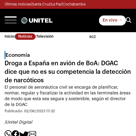
Últimas noticias
|
Santa Cruz
|
La Paz
|
Cochabamba
En vivo
Inicio
|
Noticias
|
Televisión
SCZ
Economía
Droga a España en avión de BoA: DGAC
dice que no es su competencia la detección
de narcóticos
El personal de aeronáutica civil se encarga de planificar,
normar, regular y fiscalizar la actividad en las terminales áreas
de modo que esta sea segura y sostenible, según el director
de la DGAC
Publicado: 02/06/2023 17:32
|
Unitel Digital