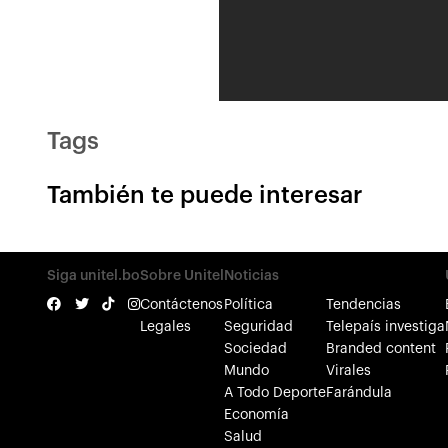
Tags
También te puede interesar
Siga unitel.bo
Sobre Unitel
Noticias
Contáctenos
Política
Tendencias
Legales
Seguridad
Telepaís investiga
Sociedad
Branded content
Mundo
Virales
A Todo Deporte
Farándula
Economía
Salud