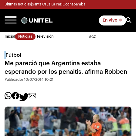
Últimas noticias
|
Santa Cruz
|
La Paz
|
Cochabamba
En vivo
Inicio
|
Noticias
|
Televisión
SCZ
Fútbol
Me pareció que Argentina estaba
esperando por los penaltis, afirma Robben
Publicado: 10/07/2014 10:21