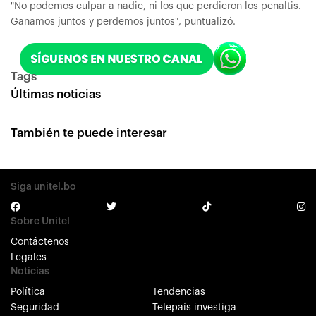
"No podemos culpar a nadie, ni los que perdieron los penaltis.
Ganamos juntos y perdemos juntos", puntualizó.
Tags
Últimas noticias
También te puede interesar
Siga unitel.bo
Sobre Unitel
Contáctenos
Legales
Noticias
Política
Tendencias
Seguridad
Telepaís investiga