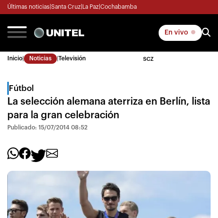
Últimas noticias
|
Santa Cruz
|
La Paz
|
Cochabamba
En vivo
Inicio
|
Noticias
|
Televisión
SCZ
Fútbol
La selección alemana aterriza en Berlín, lista
para la gran celebración
Publicado: 15/07/2014 08:52