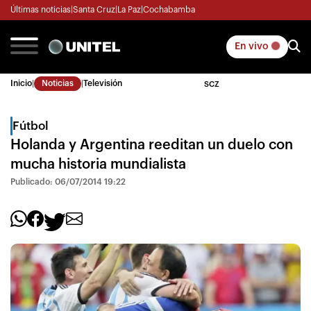
Últimas noticias
|
Santa Cruz
|
La Paz
|
Cochabamba
En vivo
Inicio
|
Noticias
|
Televisión
SCZ
Fútbol
Holanda y Argentina reeditan un duelo con
mucha historia mundialista
Publicado: 06/07/2014 19:22