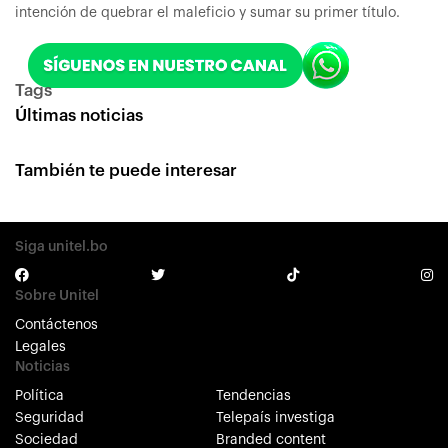
intención de quebrar el maleficio y sumar su primer título.
Tags
Últimas noticias
También te puede interesar
Siga unitel.bo
Sobre Unitel
Contáctenos
Legales
Noticias
Política
Tendencias
Seguridad
Telepaís investiga
Sociedad
Branded content