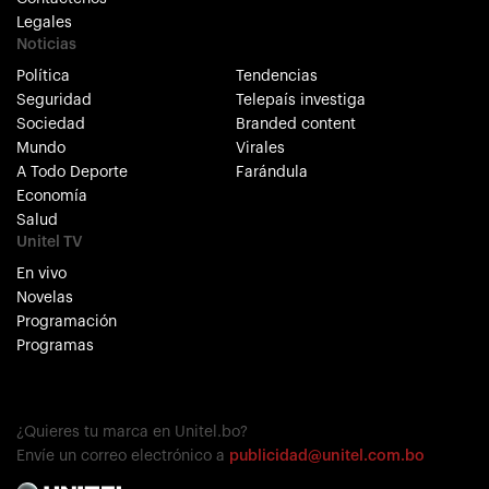
Legales
Noticias
Política
Tendencias
Seguridad
Telepaís investiga
Sociedad
Branded content
Mundo
Virales
A Todo Deporte
Farándula
Economía
Salud
Unitel TV
En vivo
Novelas
Programación
Programas
¿Quieres tu marca en Unitel.bo?
Envíe un correo electrónico a
publicidad@unitel.com.bo