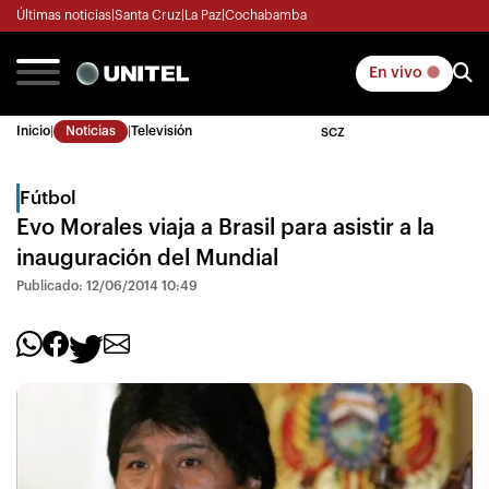
Últimas noticias
|
Santa Cruz
|
La Paz
|
Cochabamba
En vivo
Inicio
|
Noticias
|
Televisión
SCZ
Fútbol
Evo Morales viaja a Brasil para asistir a la
inauguración del Mundial
Publicado: 12/06/2014 10:49