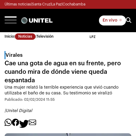
Últimas noticias
|
Santa Cruz
|
La Paz
|
Cochabamba
En vivo
Inicio
|
Noticias
|
Televisión
LPZ
Virales
Cae una gota de agua en su frente, pero
cuando mira de dónde viene queda
espantada
Una mujer relató la terrible experiencia que vivió cuando
utilizaba el baño de su casa. Su testimonio se viralizó
Publicado: 02/02/2024 11:55
|
Unitel Digital