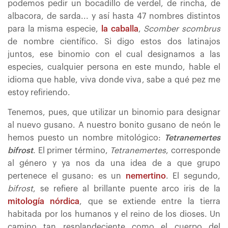
podemos pedir un bocadillo de verdel, de rincha, de
albacora, de sarda... y así hasta 47 nombres distintos
para la misma especie,
la caballa
,
Scomber scombrus
de nombre científico. Si digo estos dos latinajos
juntos, ese binomio con el cual designamos a las
especies, cualquier persona en este mundo, hable el
idioma que hable, viva donde viva, sabe a qué pez me
estoy refiriendo.
Tenemos, pues, que utilizar un binomio para designar
al nuevo gusano. A nuestro bonito gusano de neón le
hemos puesto un nombre mitológico:
Tetranemertes
bifrost
. El primer término,
Tetranemertes
, corresponde
al género y ya nos da una idea de a que grupo
pertenece el gusano: es un
nemertino
. El segundo,
bifrost
, se refiere al brillante puente arco iris de la
mitología nórdica
, que se extiende entre la tierra
habitada por los humanos y el reino de los dioses. Un
camino tan resplandeciente como el cuerpo del