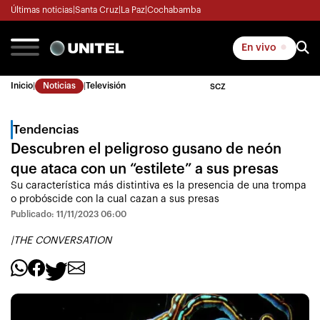
Últimas noticias
|
Santa Cruz
|
La Paz
|
Cochabamba
En vivo
Inicio
|
Noticias
|
Televisión
SCZ
Tendencias
Descubren el peligroso gusano de neón
que ataca con un “estilete” a sus presas
Su característica más distintiva es la presencia de una trompa
o probóscide con la cual cazan a sus presas
Publicado: 11/11/2023 06:00
|
THE CONVERSATION