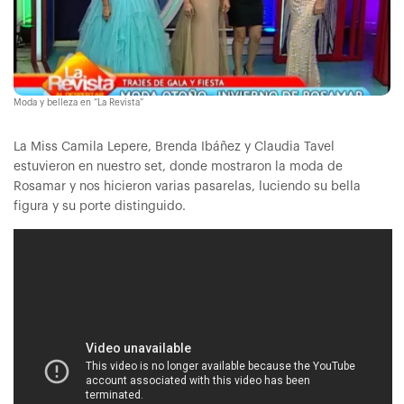
Moda y belleza en “La Revista”
La Miss Camila Lepere, Brenda Ibáñez y Claudia Tavel
estuvieron en nuestro set, donde mostraron la moda de
Rosamar y nos hicieron varias pasarelas, luciendo su bella
figura y su porte distinguido.