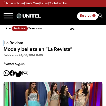
Últimas noticias
|
Santa Cruz
|
La Paz
|
Cochabamba
En vivo
Inicio
|
Noticias
|
Televisión
LPZ
La Revista
Moda y belleza en “La Revista”
Publicado: 24/06/2014 11:06
|
Unitel Digital