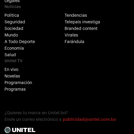
Legales
Noticias
Política
Tendencias
Seguridad
Telepaís investiga
Sociedad
Branded content
Mundo
Virales
A Todo Deporte
Farándula
Economía
Salud
Unitel TV
En vivo
Novelas
Programación
Programas
¿Quieres tu marca en Unitel.bo?
Envíe un correo electrónico a
publicidad@unitel.com.bo