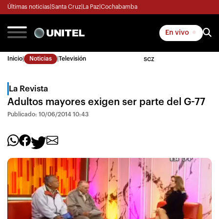
Últimas noticias
|
Santa Cruz
|
La Paz
|
Cochabamba
En vivo
Inicio
|
Noticias
|
Televisión
SCZ
La Revista
Adultos mayores exigen ser parte del G-77
Publicado: 10/06/2014 10:43