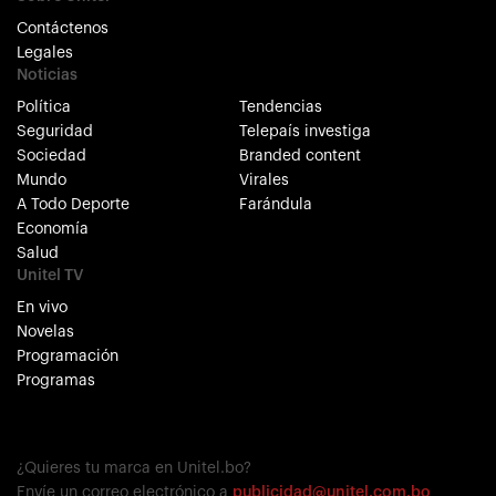
Contáctenos
Legales
Noticias
Política
Tendencias
Seguridad
Telepaís investiga
Sociedad
Branded content
Mundo
Virales
A Todo Deporte
Farándula
Economía
Salud
Unitel TV
En vivo
Novelas
Programación
Programas
¿Quieres tu marca en Unitel.bo?
Envíe un correo electrónico a
publicidad@unitel.com.bo