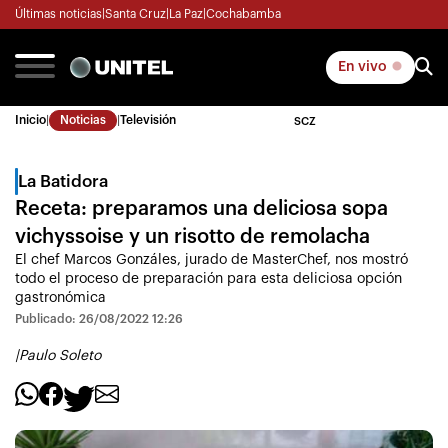
Últimas noticias
|
Santa Cruz
|
La Paz
|
Cochabamba
En vivo
Inicio
|
Noticias
|
Televisión
SCZ
La Batidora
Receta: preparamos una deliciosa sopa
vichyssoise y un risotto de remolacha
El chef Marcos Gonzáles, jurado de MasterChef, nos mostró
todo el proceso de preparación para esta deliciosa opción
gastronómica
Publicado: 26/08/2022 12:26
|
Paulo Soleto