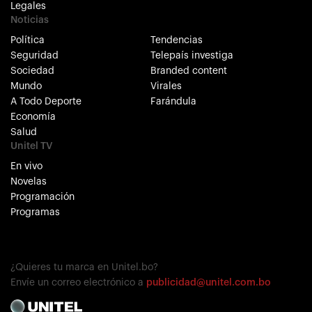
Legales
Noticias
Política
Tendencias
Seguridad
Telepaís investiga
Sociedad
Branded content
Mundo
Virales
A Todo Deporte
Farándula
Economía
Salud
Unitel TV
En vivo
Novelas
Programación
Programas
¿Quieres tu marca en Unitel.bo?
Envíe un correo electrónico a
publicidad@unitel.com.bo