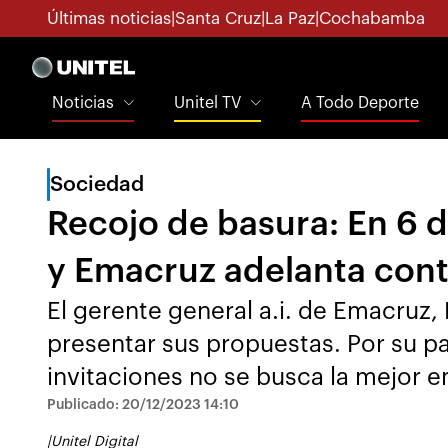
Últimas noticias
|
Santa Cruz
|
La Paz
|
Cochabamba
Noticias
Unitel TV
A Todo Deporte
Sociedad
Recojo de basura: En 6 d
y Emacruz adelanta cont
El gerente general a.i. de Emacruz,
presentar sus propuestas. Por su p
invitaciones no se busca la mejor e
Publicado: 20/12/2023 14:10
|
Unitel Digital