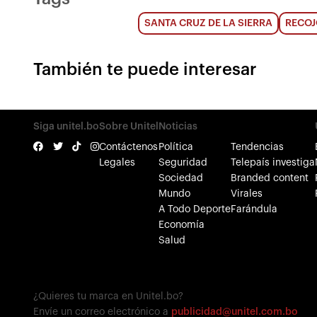
SANTA CRUZ DE LA SIERRA
RECOJ
También te puede interesar
Siga unitel.bo
Sobre Unitel
Noticias
Contáctenos
Política
Tendencias
Legales
Seguridad
Telepaís investiga
Sociedad
Branded content
Mundo
Virales
A Todo Deporte
Farándula
Economía
Salud
¿Quieres tu marca en Unitel.bo?
Envíe un correo electrónico a
publicidad@unitel.com.bo