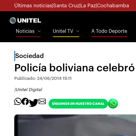
Últimas noticias
|
Santa Cruz
|
La Paz
|
Cochabamba
Noticias
Unitel TV
A Todo Deporte
Sociedad
Policía boliviana celebr
Publicado: 24/06/2014 15:11
|
Unitel Digital