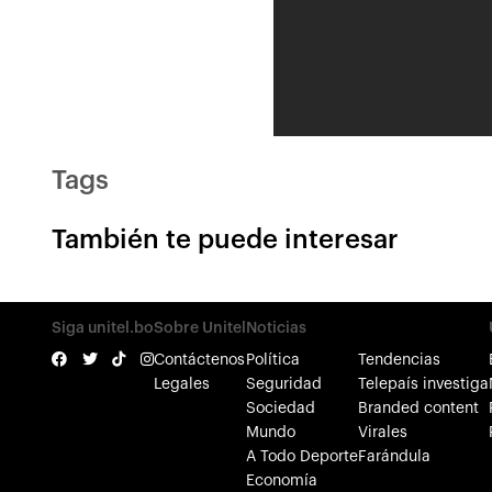
Tags
También te puede interesar
Siga unitel.bo
Sobre Unitel
Noticias
Contáctenos
Política
Tendencias
Legales
Seguridad
Telepaís investiga
Sociedad
Branded content
Mundo
Virales
A Todo Deporte
Farándula
Economía