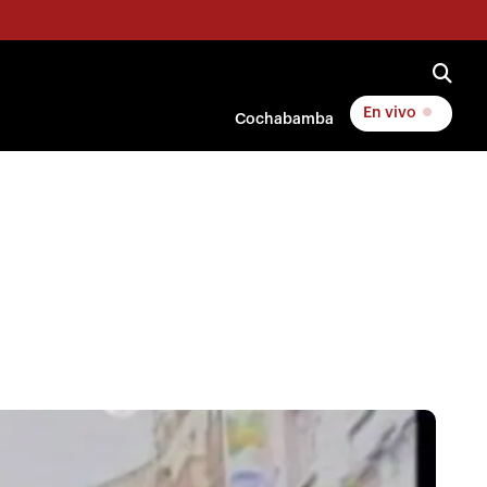
En vivo
Cochabamba