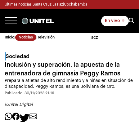
Últimas noticias
|
Santa Cruz
|
La Paz
|
Cochabamba
En vivo
Inicio
|
Noticias
|
Televisión
SCZ
Sociedad
Inclusión y superación, la apuesta de la
entrenadora de gimnasia Peggy Ramos
Prepara a atletas de alto rendimiento y a niñas en situación de
discapacidad. Peggy Ramos, es una Boliviana de Oro.
Publicado: 30/11/2023 21:16
|
Unitel Digital