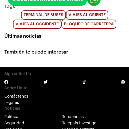
Tags
TERMINAL DE BUSES
VIAJES AL ORIENTE
VIAJES AL OCCIDENTE
BLOQUEO DE CARRETERA
Últimas noticias
También te puede interesar
Siga unitel.bo
Sobre Unitel
Contáctenos
Legales
Noticias
Política
Tendencias
Seguridad
Telepaís investiga