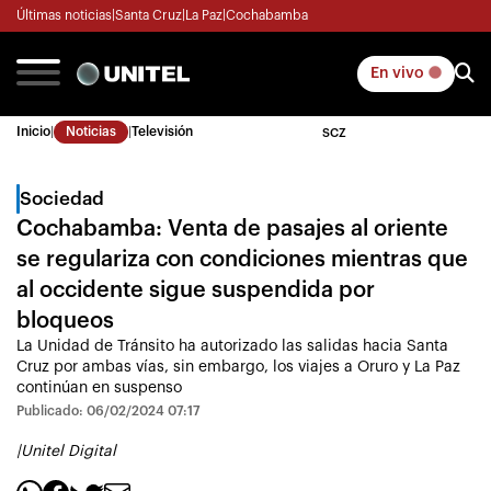
Últimas noticias
|
Santa Cruz
|
La Paz
|
Cochabamba
En vivo
Inicio
|
Noticias
|
Televisión
SCZ
Sociedad
Cochabamba: Venta de pasajes al oriente
se regulariza con condiciones mientras que
al occidente sigue suspendida por
bloqueos
La Unidad de Tránsito ha autorizado las salidas hacia Santa
Cruz por ambas vías, sin embargo, los viajes a Oruro y La Paz
continúan en suspenso
Publicado: 06/02/2024 07:17
|
Unitel Digital