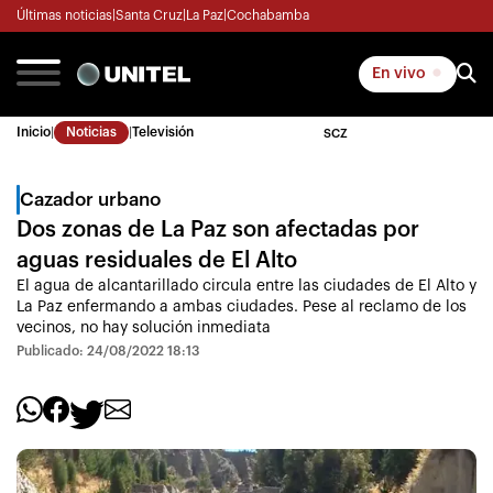
Últimas noticias
|
Santa Cruz
|
La Paz
|
Cochabamba
En vivo
Inicio
|
Noticias
|
Televisión
SCZ
Cazador urbano
Dos zonas de La Paz son afectadas por
aguas residuales de El Alto
El agua de alcantarillado circula entre las ciudades de El Alto y
La Paz enfermando a ambas ciudades. Pese al reclamo de los
vecinos, no hay solución inmediata
Publicado: 24/08/2022 18:13