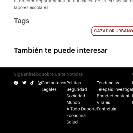
El director departamental de Educación de La Paz señala q
labores escolares
Tags
CAZADOR URBANO
También te puede interesar
Siga unitel.bo
Sobre Unitel
Noticias
Contáctenos
Política
Tendencias
Legales
Seguridad
Telepaís investiga
Sociedad
Branded content
Mundo
Virales
A Todo Deporte
Farándula
Economía
Salud