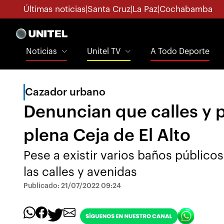
Últimas noticias
|
Santa Cruz
|
La Paz
|
Cochabamba
Noticias
Unitel TV
A Todo Deporte
Cazador urbano
Denuncian que calles y 
plena Ceja de El Alto
Pese a existir varios baños públicos
las calles y avenidas
Publicado: 21/07/2022 09:24