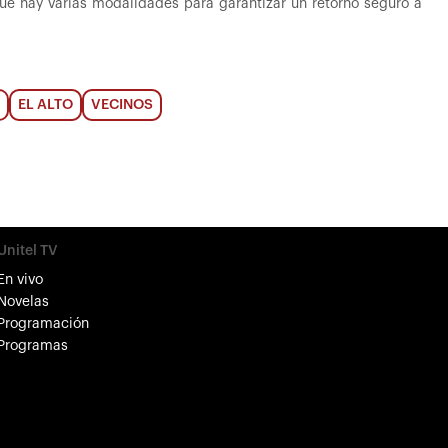
ue hay varias modalidades para garantizar un retorno seguro a
EL ALTO
VECINOS
Unitel TV
En vivo
Novelas
Programación
Programas