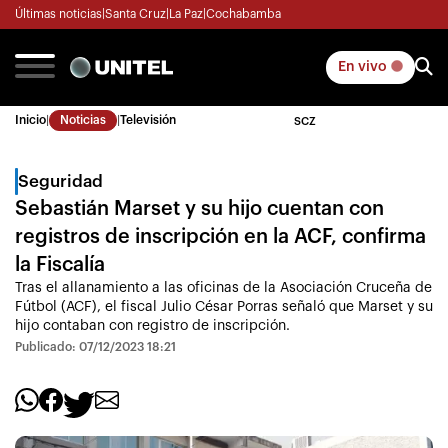
Últimas noticias
|
Santa Cruz
|
La Paz
|
Cochabamba
En vivo
Inicio
|
Noticias
|
Televisión
SCZ
Seguridad
Sebastián Marset y su hijo cuentan con
registros de inscripción en la ACF, confirma
la Fiscalía
Tras el allanamiento a las oficinas de la Asociación Cruceña de
Fútbol (ACF), el fiscal Julio César Porras señaló que Marset y su
hijo contaban con registro de inscripción.
Publicado: 07/12/2023 18:21