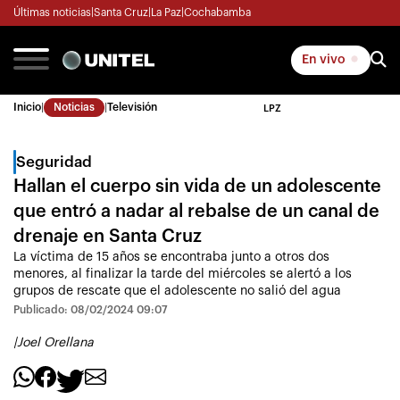
Últimas noticias
|
Santa Cruz
|
La Paz
|
Cochabamba
En vivo
Inicio
|
Noticias
|
Televisión
LPZ
Seguridad
Hallan el cuerpo sin vida de un adolescente
que entró a nadar al rebalse de un canal de
drenaje en Santa Cruz
La víctima de 15 años se encontraba junto a otros dos
menores, al finalizar la tarde del miércoles se alertó a los
grupos de rescate que el adolescente no salió del agua
Publicado: 08/02/2024 09:07
|
Joel Orellana