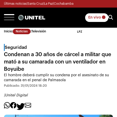
Últimas noticias
|
Santa Cruz
|
La Paz
|
Cochabamba
En vivo
Inicio
|
Noticias
|
Televisión
LPZ
Seguridad
Condenan a 30 años de cárcel a militar que
mató a su camarada con un ventilador en
Boyuibe
El hombre deberá cumplir su condena por el asesinato de su
camarada en el penal de Palmasola
Publicado: 31/01/2024 18:20
|
Unitel Digital