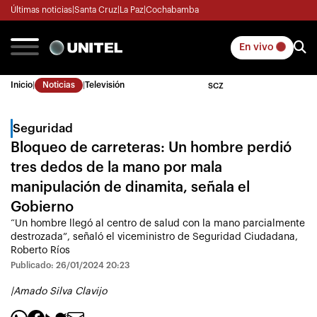
Últimas noticias
|
Santa Cruz
|
La Paz
|
Cochabamba
En vivo
Inicio
|
Noticias
|
Televisión
SCZ
Seguridad
Bloqueo de carreteras: Un hombre perdió
tres dedos de la mano por mala
manipulación de dinamita, señala el
Gobierno
“Un hombre llegó al centro de salud con la mano parcialmente
destrozada”, señaló el viceministro de Seguridad Ciudadana,
Roberto Ríos
Publicado: 26/01/2024 20:23
|
Amado Silva Clavijo