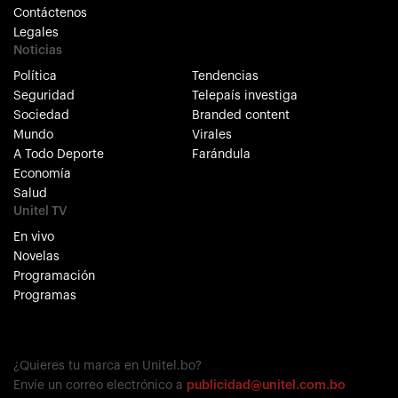
Contáctenos
Legales
Noticias
Política
Tendencias
Seguridad
Telepaís investiga
Sociedad
Branded content
Mundo
Virales
A Todo Deporte
Farándula
Economía
Salud
Unitel TV
En vivo
Novelas
Programación
Programas
¿Quieres tu marca en Unitel.bo?
Envíe un correo electrónico a
publicidad@unitel.com.bo