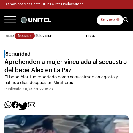
Últimas noticias
|
Santa Cruz
|
La Paz
|
Cochabamba
En vivo
Inicio
|
Noticias
|
Televisión
CBBA
Seguridad
Aprehenden a mujer vinculada al secuestro
del bebé Alex en La Paz
El bebé Alex fue reportado como secuestrado en agosto y
hallado días después en Miraflores
Publicado: 01/09/2022 15:37