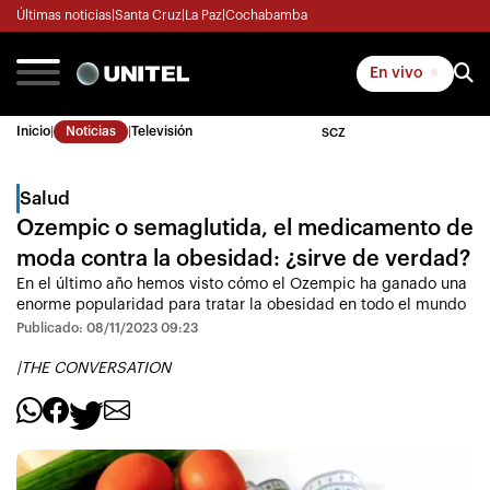
Últimas noticias
|
Santa Cruz
|
La Paz
|
Cochabamba
En vivo
Inicio
|
Noticias
|
Televisión
SCZ
Salud
Ozempic o semaglutida, el medicamento de
moda contra la obesidad: ¿sirve de verdad?
En el último año hemos visto cómo el Ozempic ha ganado una
enorme popularidad para tratar la obesidad en todo el mundo
Publicado: 08/11/2023 09:23
|
THE CONVERSATION