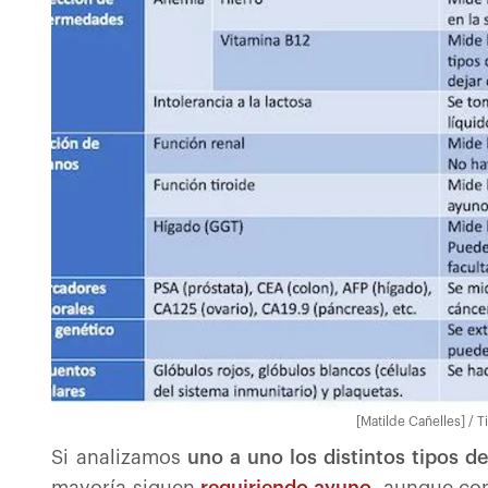
[Matilde Cañelles] / T
Si analizamos
uno a uno los distintos tipos de
mayoría siguen
requiriendo ayuno
, aunque con