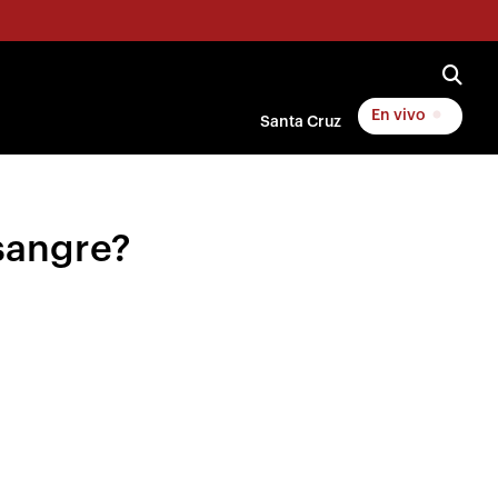
En vivo
Santa Cruz
 sangre?