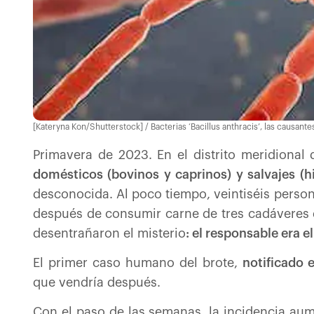
[Kateryna Kon/Shutterstock] / Bacterias ‘Bacillus anthracis’, las causant
Primavera de 2023. En el distrito meridiona
domésticos (bovinos y caprinos) y salvajes 
desconocida. Al poco tiempo, veintiséis person
después de consumir carne de tres cadáveres d
desentrañaron el misterio
: el responsable era el
El primer caso humano del brote,
notificado 
que vendría después.
Con el paso de las semanas, la incidencia au