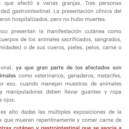
e que afectó a varias granjas. Tres personas
dad gastrointestinal. La presentación clínica del
ueron hospitalizados, pero no hubo muertes.
co presentan la manifestación cutánea como
cuerpos de los animales sacrificados, sangrados,
midades) o de sus cueros, pieles, pelos, carne o
ional,
ya que gran parte de los afectados son
imales
como veterinarios, ganaderos, matarifes,
. Por eso, cuando manejan muestras de animales
 y manipuladores deben llevar guantes y ropa
s ojos.
es alto dadas las múltiples exposiciones de la
es que mueren repentinamente y comer carne de
ntrax cutáneo y gastrointestinal que se asocia a