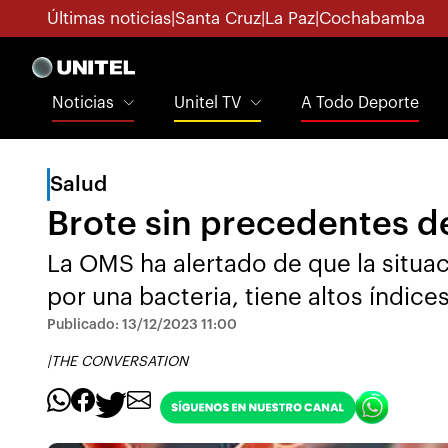
Últimas noticias
|
Santa Cruz
|
La Paz
|
Cochabamba
Noticias
Unitel TV
A Todo Deporte
Salud
Brote sin precedentes d
La OMS ha alertado de que la situa
por una bacteria, tiene altos índice
Publicado: 13/12/2023 11:00
|
THE CONVERSATION