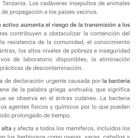
 Tanzania. Los cadáveres insepultos de animales
o de propagación a los países vecinos.
 activo aumenta el riesgo de la transmisión a los
ores contribuyen a obstaculizar la contención del
 la resistencia de la comunidad; el conocimiento
ántrax; los altos niveles de pobreza e inseguridad
vos de laboratorio disponibles; la eliminación
 prácticas de descontaminación.
a de declaración urgente causada por
la bacteria
iene de la palabra griega
anthrakis
, que significa
que se observa en el ántrax cutáneo. La bacteria
los agentes físicos y químicos por lo que pueden
iodo prolongado de tiempo.
 alta
y afecta a todos los mamíferos, incluidos los
n los herbívoros como ovejas, vacas, caballos y