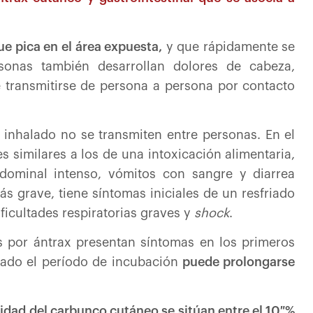
ue pica en el área expuesta,
y que rápidamente se
sonas también desarrollan dolores de cabeza,
e transmitirse de persona a persona por contacto
l inhalado no se transmiten entre personas. En el
es similares a los de una intoxicación alimentaria,
ominal intenso, vómitos con sangre y diarrea
ás grave, tiene síntomas iniciales de un resfriado
icultades respiratorias graves y
shock
.
os por ántrax presentan síntomas en los primeros
alado el período de incubación
puede prolongarse
lidad del carbunco cutáneo se sitúan entre el 10 %