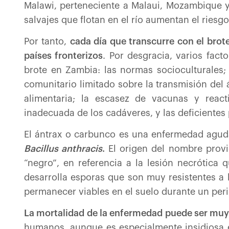
Malawi, perteneciente a Malaui, Mozambique y
salvajes que flotan en el río aumentan el riesg
Por tanto,
cada día que transcurre con el brote
países fronterizos
. Por desgracia, varios fact
brote en Zambia: las normas socioculturales;
comunitario limitado sobre la transmisión del 
alimentaria; la escasez de vacunas y reacti
inadecuada de los cadáveres, y las deficientes
El ántrax o carbunco es una enfermedad agud
Bacillus anthracis
.
El origen del nombre prov
“negro”, en referencia a la lesión necrótica 
desarrolla esporas que son muy resistentes a 
permanecer viables en el suelo durante un per
La mortalidad de la enfermedad puede ser muy
humanos, aunque es especialmente insidiosa e