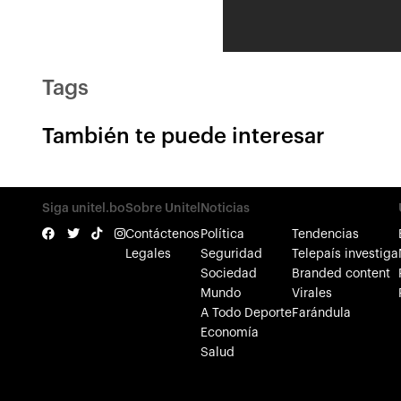
Tags
También te puede interesar
Siga unitel.bo
Sobre Unitel
Noticias
Contáctenos
Política
Tendencias
Legales
Seguridad
Telepaís investiga
Sociedad
Branded content
Mundo
Virales
A Todo Deporte
Farándula
Economía
Salud