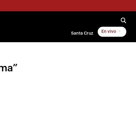
En vivo
Santa Cruz
ima”