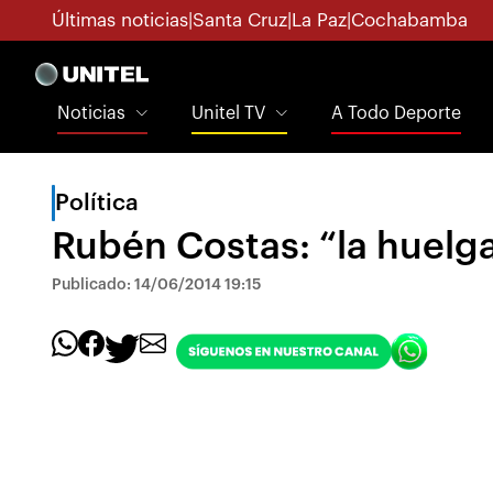
Últimas noticias
|
Santa Cruz
|
La Paz
|
Cochabamba
Noticias
Unitel TV
A Todo Deporte
Política
Rubén Costas: “la huelga
Publicado: 14/06/2014 19:15