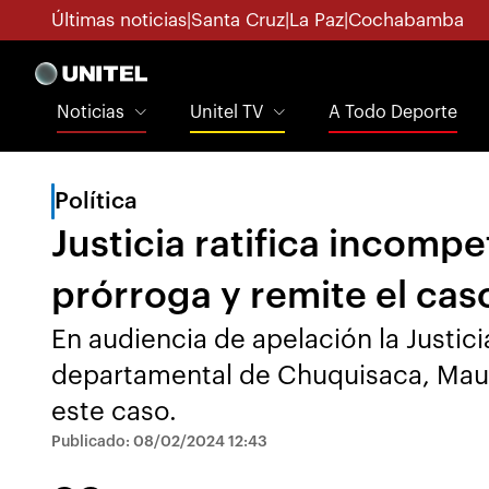
Últimas noticias
|
Santa Cruz
|
La Paz
|
Cochabamba
Noticias
Unitel TV
A Todo Deporte
Política
Justicia ratifica incomp
prórroga y remite el cas
En audiencia de apelación la Justicia
departamental de Chuquisaca, Mauri
este caso.
Publicado: 08/02/2024 12:43