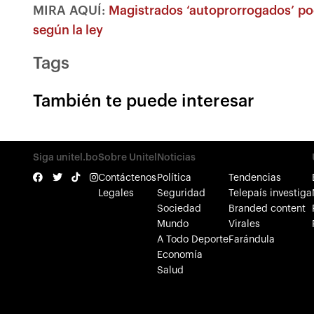
MIRA AQUÍ:
Magistrados ‘autoprorrogados’ pod
según la ley
Tags
También te puede interesar
Siga unitel.bo
Sobre Unitel
Noticias
Contáctenos
Política
Tendencias
Legales
Seguridad
Telepaís investiga
Sociedad
Branded content
Mundo
Virales
A Todo Deporte
Farándula
Economía
Salud