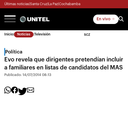
Últimas noticias
|
Santa Cruz
|
La Paz
|
Cochabamba
En vivo
Inicio
|
Noticias
|
Televisión
SCZ
Política
Evo revela que dirigentes pretendían incluir
a familiares en listas de candidatos del MAS
Publicado: 14/07/2014 08:13