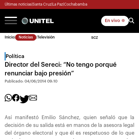
Últimas noticias
|
Santa Cruz
|
La Paz
|
Cochabamba
En vivo
Inicio
|
Noticias
|
Televisión
SCZ
Política
Director del Sereci: “No tengo porqué
renunciar bajo presión”
Publicado: 04/06/2014 09:10
Así manifestó Emilio Sánchez, quien señaló que la
decisión de su salida está en manos de la asesora legal
del órgano electoral y que él es respetuoso de lo que