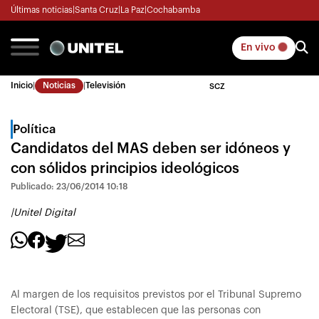
Últimas noticias
|
Santa Cruz
|
La Paz
|
Cochabamba
En vivo
Inicio
|
Noticias
|
Televisión
SCZ
Política
Candidatos del MAS deben ser idóneos y
con sólidos principios ideológicos
Publicado: 23/06/2014 10:18
|
Unitel Digital
Al margen de los requisitos previstos por el Tribunal Supremo
Electoral (TSE), que establecen que las personas con