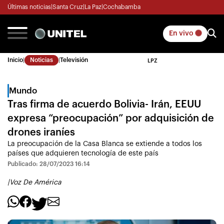
Últimas noticias
|
Santa Cruz
|
La Paz
|
Cochabamba
En vivo
Inicio
|
Noticias
|
Televisión
LPZ
Mundo
Tras firma de acuerdo Bolivia- Irán, EEUU
expresa “preocupación” por adquisición de
drones iraníes
La preocupación de la Casa Blanca se extiende a todos los
países que adquieren tecnología de este país
Publicado: 28/07/2023 16:14
|
Voz De América