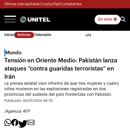
Últimas noticias
|
Santa Cruz
|
La Paz
|
Cochabamba
En vivo
Inicio
|
Noticias
|
Televisión
LPZ
Mundo
Tensión en Oriente Medio: Pakistán lanza
ataques “contra guaridas terroristas” en
Irán
La prensa estatal iraní informó de que tres mujeres y cuatro
niños murieron en las explosiones registradas en dos
provincias del sudeste del país fronterizas con Pakistán.
Publicado: 18/01/2024 06:10
|
Agencia AFP